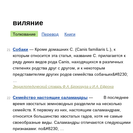
виляние
Толкование
Перевод
Книги
Собаки
— Кроме домашних С. (Canis familiaris L.), к
21
которым относится эта статья, название С. прилагается к
ряду диких видов рода Canis, находящихся в различных
степенях родства друг с другом, и к некоторым
представителям других родов семейства собачьих&#8230;
…
Энциклопедический словарь Ф.А. Брокгауза и И.А. Ефрона
Семейство настоящие саламандры
— В последнее
22
время хвостатых земноводных разделили на несколько
семейств. К первому из них, настоящим саламандрам,
относится большинство хвостатых гадов, хотя не самые
своеобразные виды. Саламандры отличаются следующими
признаками: по&#8230; …