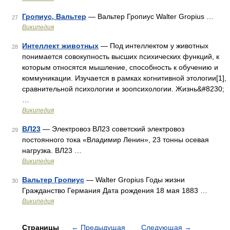
Гропиус, Вальтер
— Вальтер Гропиус Walter Gropius …
27
Википедия
Интеллект животных
— Под интеллектом у животных
28
понимается совокупность высших психических функций, к
которым относятся мышление, способность к обучению и
коммуникации. Изучается в рамках когнитивной этологии[1],
cравнительной психологии и зоопсихологии. Жизнь&#8230;
…
Википедия
ВЛ23
— Электровоз ВЛ23 советский электровоз
29
постоянного тока «Владимир Ленин», 23 тонны осевая
нагрузка. ВЛ23 …
Википедия
Вальтер Гропиус
— Walter Gropius Годы жизни
30
Гражданство Германия Дата рождения 18 мая 1883 …
Википедия
Страницы
←
Предыдущая
Следующая
→